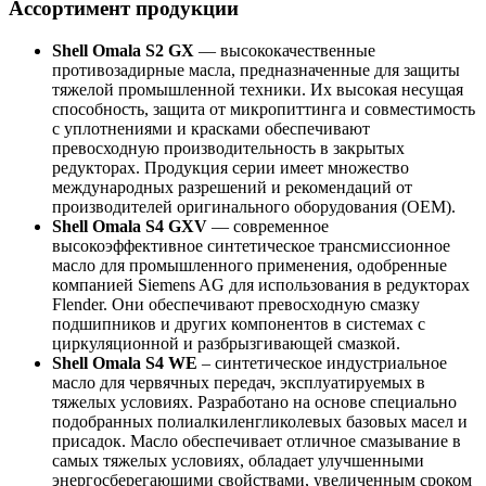
Ассортимент продукции
Shell Omala S2 GX
— высококачественные
противозадирные масла, предназначенные для защиты
тяжелой промышленной техники. Их высокая несущая
способность, защита от микропиттинга и совместимость
с уплотнениями и красками обеспечивают
превосходную производительность в закрытых
редукторах. Продукция серии имеет множество
международных разрешений и рекомендаций от
производителей оригинального оборудования (OEM).
Shell Omala S4 GXV
— современное
высокоэффективное синтетическое трансмиссионное
масло для промышленного применения, одобренные
компанией Siemens AG для использования в редукторах
Flender. Они обеспечивают превосходную смазку
подшипников и других компонентов в системах с
циркуляционной и разбрызгивающей смазкой.
Shell Omala S4 WE
– синтетическое индустриальное
масло для червячных передач, эксплуатируемых в
тяжелых условиях. Разработано на основе специально
подобранных полиалкиленгликолевых базовых масел и
присадок. Масло обеспечивает отличное смазывание в
самых тяжелых условиях, обладает улучшенными
энергосберегающими свойствами, увеличенным сроком