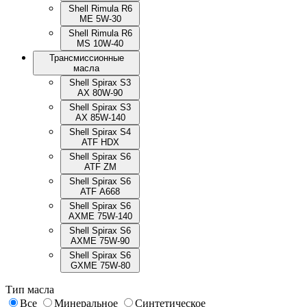
Shell Rimula R6
ME 5W-30
Shell Rimula R6
MS 10W-40
Трансмиссионные
масла
Shell Spirax S3
AX 80W-90
Shell Spirax S3
AX 85W-140
Shell Spirax S4
ATF HDX
Shell Spirax S6
ATF ZM
Shell Spirax S6
ATF А668
Shell Spirax S6
AXME 75W-140
Shell Spirax S6
AXME 75W-90
Shell Spirax S6
GXME 75W-80
Тип масла
Все
Минеральное
Синтетическое