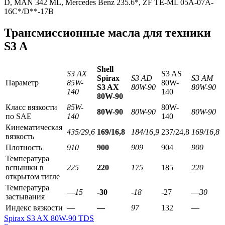
D, MAN 342 ML, Mercedes Benz 235.6*, ZF TE-ML 05A-07A-
16C*/D**-17B
Трансмиссионные масла для техники
S3 A
Shell
S3 AX
S3 AS
Spirax
S3 AD
S3 AM
Параметр
85W-
80W-
S
3
AX
80W-90
80W-90
140
140
80
W
-90
Класс вязкости
85W-
80W-
80W-90
80W-90
80W-90
по SAE
140
140
Кинематическая
435/29,6
169/16,8
184/16,9
237/24,8
169/16,8
вязкость
Плотность
910
900
909
904
900
Температура
вспышки в
225
220
175
185
220
открытом тигле
Температура
—
15
-30
-18
-27
—
30
застывания
Индекс вязкости
—
—
97
132
—
Spirax S3 AX 80W-90 TDS