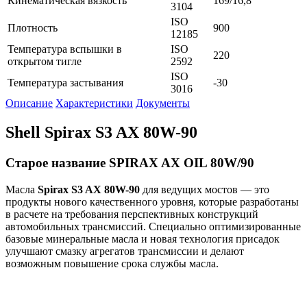
Кинематическая вязкость
169/16,8
3104
ISO
Плотность
900
12185
Температура вспышки в
ISO
220
открытом тигле
2592
ISO
Температура застывания
-30
3016
Описание
Характеристики
Документы
Shell Spirax S3 AX 80W-90
Старое название SPIRAX AX OIL 80W/90
Масла
Spirax S3 AX 80W-90
для ведущих мостов — это
продукты нового качественного уровня, которые разработаны
в расчете на требования перспективных конструкций
автомобильных трансмиссий. Специально оптимизированные
базовые минеральные масла и новая технология присадок
улучшают смазку агрегатов трансмиссии и делают
возможным повышение срока службы масла.