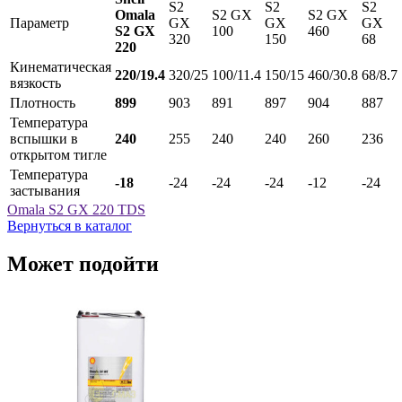
S2
S2
S2
Omala
S2 GX
S2 GX
Параметр
GX
GX
GX
S2 GX
100
460
320
150
68
220
Кинематическая
220/19.4
320/25
100/11.4
150/15
460/30.8
68/8.7
вязкость
Плотность
899
903
891
897
904
887
Температура
вспышки в
240
255
240
240
260
236
открытом тигле
Температура
-18
-24
-24
-24
-12
-24
застывания
Omala S2 GX 220 TDS
Вернуться в каталог
Может подойти