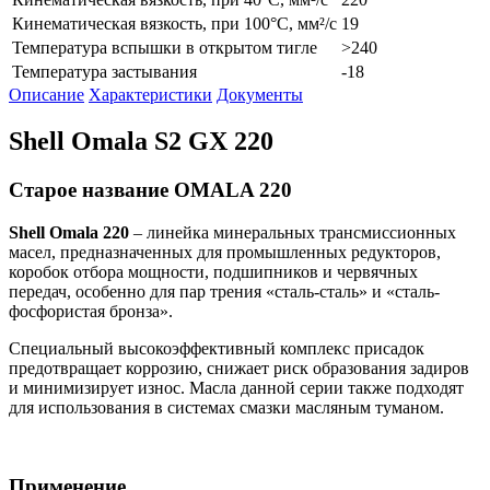
Кинематическая вязкость, при 100°С, мм²/с
19
Температура вспышки в открытом тигле
>240
Температура застывания
-18
Описание
Характеристики
Документы
Shell Omala S2 GX 220
Старое название OMALA 220
Shell
Omala
220
– линейка минеральных трансмиссионных
масел, предназначенных для промышленных редукторов,
коробок отбора мощности, подшипников и червячных
передач, особенно для пар трения «сталь-сталь» и «сталь-
фосфористая бронза».
Специальный высокоэффективный комплекс присадок
предотвращает коррозию, снижает риск образования задиров
и минимизирует износ. Масла данной серии также подходят
для использования в системах смазки масляным туманом.
Применение