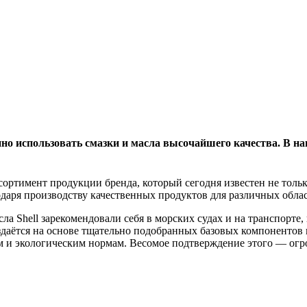
нно использовать смазки и масла высочайшего качества. В н
ртимент продукции бренда, который сегодня известен не толь
даря производству качественных продуктов для различных обла
сла Shell зарекомендовали себя в морских судах и на транспорт
здаётся на основе тщательно подобранных базовых компонентов 
м и экологическим нормам. Весомое подтверждение этого — огр