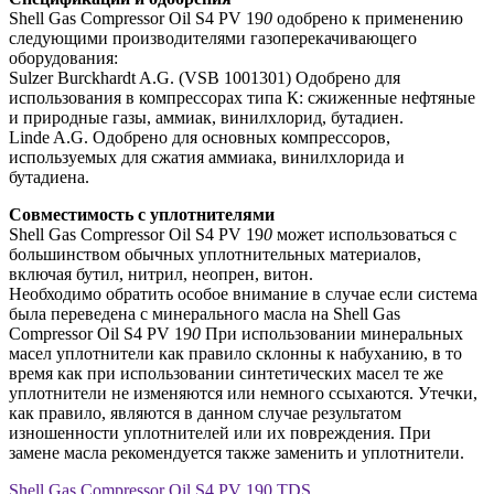
Shell Gas Compressor Oil S4 PV 19
0
одобрено к применению
следующими производителями газоперекачивающего
оборудования:
Sulzer Burckhardt A.G. (VSB 1001301) Одобрено для
использования в компрессорах типа К: сжиженные нефтяные
и природные газы, аммиак, винилхлорид, бутадиен.
Linde A.G. Одобрено для основных компрессоров,
используемых для сжатия аммиака, винилхлорида и
бутадиена.
Совместимость с уплотнителями
Shell Gas Compressor Oil S4 PV 19
0
может использоваться с
большинством обычных уплотнительных материалов,
включая бутил, нитрил, неопрен, витон.
Необходимо обратить особое внимание в случае если система
была переведена с минерального масла на Shell Gas
Compressor Oil S4 PV 19
0
При использовании минеральных
масел уплотнители как правило склонны к набуханию, в то
время как при использовании синтетических масел те же
уплотнители не изменяются или немного ссыхаются. Утечки,
как правило, являются в данном случае результатом
изношенности уплотнителей или их повреждения. При
замене масла рекомендуется также заменить и уплотнители.
Shell Gas Compressor Oil S4 PV 190 TDS