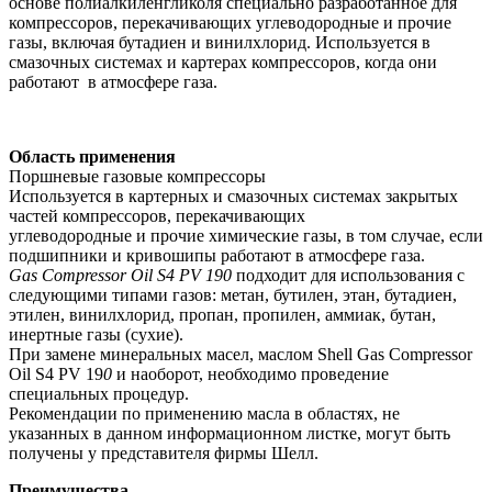
основе полиалкиленгликоля специально разработанное для
компрессоров, перекачивающих углеводородные и прочие
газы, включая бутадиен и винилхлорид. Используется в
смазочных системах и картерах компрессоров, когда они
работают в атмосфере газа.
Область применения
Поршневые газовые компрессоры
Используется в картерных и смазочных системах закрытых
частей компрессоров, перекачивающих
углеводородные и прочие химические газы, в том случае, если
подшипники и кривошипы работают в атмосфере газа.
Gas
Compressor
Oil
S
4
PV
190
подходит для использования с
следующими типами газов: метан, бутилен, этан, бутадиен,
этилен, винилхлорид, пропан, пропилен, аммиак, бутан,
инертные газы (сухие).
При замене минеральных масел, маслом Shell Gas Compressor
Oil S4 PV 19
0
и наоборот, необходимо проведение
специальных процедур.
Рекомендации по применению масла в областях, не
указанных в данном информационном листке, могут быть
получены у представителя фирмы Шелл.
Преимущества