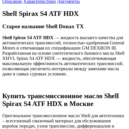
Описание
Характеристики
Документы
Shell Spirax S4 ATF HDX
Старое название Shell Donax TX
Shell
Spirax
S
4
ATF
HDX
— жидкость высшего качества для
автоматических трансмиссий, полностью одобренная General
Motors и отвечающая их спецификации GM DEXRON III.
Разработанная на основе синтетического базового масла Shell
XHVI, Spirax S4 ATF HDX — жидкость, обеспечивающая
максимальную эффективность автоматических трансмиссий,
позволяющая увеличить интервалы между заменами масла
даже в самых суровых условиях.
Купить трансмиссионное масло
Shell
Spirax
S
4
ATF
HDX
в Москве
Оригинальное трансмиссионное масло Shell для автотехники
– всесезонный смазочный материал для обслуживания
коробок передач, узлов трансмиссии, дифференциалов и