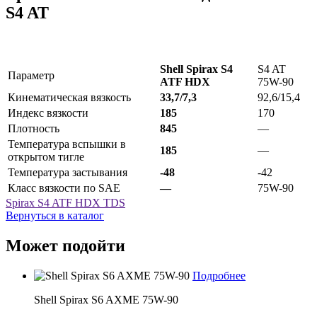
S4 AT
Shell Spirax S4
S4 AT
Параметр
ATF HDX
75W-90
Кинематическая вязкость
33,7/7,3
92,6/15,4
Индекс вязкости
185
170
Плотность
845
—
Температура вспышки в
185
—
открытом тигле
Температура застывания
-48
-42
Класс вязкости по SAE
—
75W-90
Spirax S4 ATF HDX TDS
Вернуться в каталог
Может подойти
Подробнее
Shell Spirax S6 AXME 75W-90