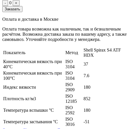
0
-
+
Заказать
Оплата и доставка в Москве
Оплата товара возможна как наличным, так и безналичным
расчётом. Возможна доставка заказа по вашему адресу, а также
самовывоз. Уточняйте подробности у менеджера.
Shell Spirax S4 ATF
Показатель
Метод
HDX
Кинематическая вязкость при
ISO
37
40°C
3104
Кинематическая вязкость при
ISO
7.6
100°C
3104
ISO
Индекс вязкости
180
2909
ISO
Плотность кг/м3
852
12185
ISO
Температура вспышки °C
180
2592
ISO
Температура застывания °C
-51
3016