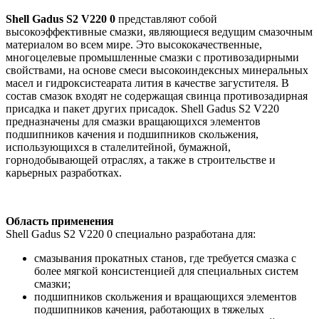
Shell
Gadus
S
2
V
220 0
представляют собой
высокоэффективные смазки, являющиеся ведущим смазочным
материалом во всем мире. Это высококачественные,
многоцелевые промышленные смазки с противозадирными
свойствами, на основе смеси высокоиндексных минеральных
масел и гидроксистеарата лития в качестве загустителя. В
состав смазок входят не содержащая свинца противозадирная
присадка и пакет других присадок. Shell Gadus S2 V220
предназначены для смазки вращающихся элементов
подшипников качения и подшипников скольжения,
использующихся в сталелитейной, бумажной,
горнодобывающей отраслях, а также в строительстве и
карьерных разработках.
Область применения
Shell Gadus S2 V220 0 специально разработана для:
смазывания прокатных станов, где требуется смазка с
более мягкой консистенцией для специальных систем
смазки;
подшипников скольжения и вращающихся элементов
подшипников качения, работающих в тяжелых