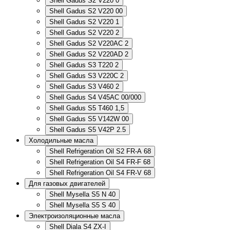
Shell Gadus S2 V220 0
Shell Gadus S2 V220 00
Shell Gadus S2 V220 1
Shell Gadus S2 V220 2
Shell Gadus S2 V220AC 2
Shell Gadus S2 V220AD 2
Shell Gadus S3 T220 2
Shell Gadus S3 V220C 2
Shell Gadus S3 V460 2
Shell Gadus S4 V45AC 00/000
Shell Gadus S5 T460 1,5
Shell Gadus S5 V142W 00
Shell Gadus S5 V42P 2.5
Холодильные масла
Shell Refrigeration Oil S2 FR-A 68
Shell Refrigeration Oil S4 FR-F 68
Shell Refrigeration Oil S4 FR-V 68
Для газовых двигателей
Shell Mysella S5 N 40
Shell Mysella S5 S 40
Электроизоляционные масла
Shell Diala S4 ZX-I