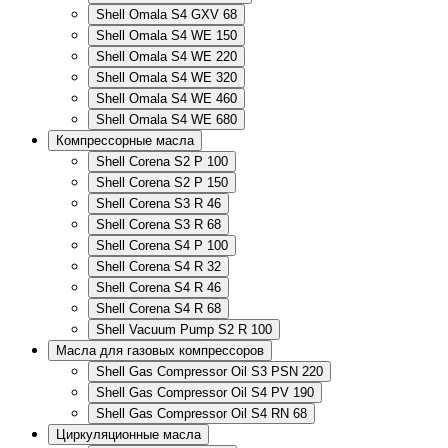
Shell Omala S4 GXV 68
Shell Omala S4 WE 150
Shell Omala S4 WE 220
Shell Omala S4 WE 320
Shell Omala S4 WE 460
Shell Omala S4 WE 680
Компрессорные масла
Shell Corena S2 P 100
Shell Corena S2 P 150
Shell Corena S3 R 46
Shell Corena S3 R 68
Shell Corena S4 P 100
Shell Corena S4 R 32
Shell Corena S4 R 46
Shell Corena S4 R 68
Shell Vacuum Pump S2 R 100
Масла для газовых компрессоров
Shell Gas Compressor Oil S3 PSN 220
Shell Gas Compressor Oil S4 PV 190
Shell Gas Compressor Oil S4 RN 68
Циркуляционные масла