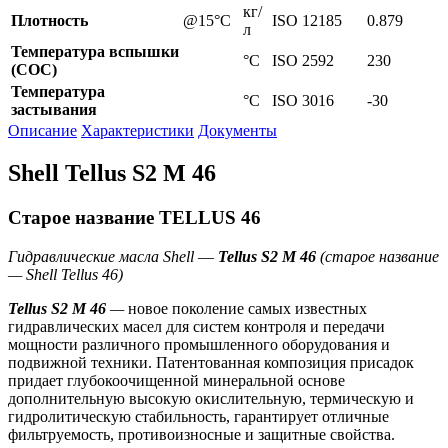
кг/
Плотность
@15°C
ISO 12185
0.879
л
Температура вспышки
°C
ISO 2592
230
(СОС)
Температура
°C
ISO 3016
-30
застывания
Описание
Характеристики
Документы
Shell Tellus S2 M 46
Старое название TELLUS 46
Гидравлические масла Shell
—
Tellus S2 M 46
(старое название
— Shell Tellus 46)
Tellus S2 M
46
—
новое поколение самых известных
гидравлических масел для систем контроля и передачи
мощности различного промышленного оборудования и
подвижной техники. Патентованная композиция присадок
придает глубокоочищенной минеральной основе
дополнительную высокую окислительную, термическую и
гидролитическую стабильность, гарантирует отличные
фильтруемость, противоизносные и защитные свойства.