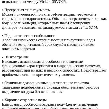
испытании по методу Vickers 35VQ25.
• Прекрасная фильтруемость
Может применяться при ультрафильтрации, требуемой в
современных гидросистемах. Обычные загрязнения, такие как
вода и соли кальция, которые вызывают блокировку
фильтров, не влияют на фильтруемость масла
Tellus S2 M
.
• Гидролитическая стабильность
Хорошая химическая стабильность в присутствии воды
обепечивает длительный срок службы масла и снижает
опасность коррозии
• Низкое трение
Высокие смазывающая способность и отличные
фрикционные характеристики в гидравлических системах,
работающих при низких и высоких скоростях. Предотвращает
проблемы скачков в критических условиях.
• Отличные деаэрационные и антипенные свойства
Тщательно подобранные присадки обеспечивают быстрое
выделение воздуха без вспенивания.
• Хорошее отделение воды
Благодаря способности отделять воду (деэмульгирующие
свойства) предотвращается образование вязких эмульсий