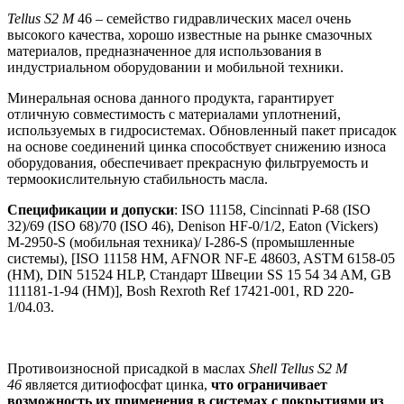
Tellus S2 M
46 – семейство гидравлических масел очень
высокого качества, хорошо известные на рынке смазочных
материалов, предназначенное для использования в
индустриальном оборудовании и мобильной техники.
Минеральная основа данного продукта, гарантирует
отличную совместимость с материалами уплотнений,
используемых в гидросистемах. Обновленный пакет присадок
на основе соединений цинка способствует снижению износа
оборудования, обеспечивает прекрасную фильтруемость и
термоокислительную стабильность масла.
Спецификации и допуски
: ISO 11158, Cincinnati P-68 (ISO
32)/69 (ISO 68)/70 (ISO 46), Denison HF-0/1/2, Eaton (Vickers)
M-2950-S (мобильная техника)/ I-286-S (промышленные
системы), [ISO 11158 HM, AFNOR NF-E 48603, ASTM 6158-05
(HM), DIN 51524 HLP, Стандарт Швеции SS 15 54 34 AM, GB
111181-1-94 (HM)], Bosh Rexroth Ref 17421-001, RD 220-
1/04.03.
Противоизносной присадкой в маслах
Shell Tellus S2 M
46
является дитиофосфат цинка,
что ограничивает
возможность их применения в системах с покрытиями из