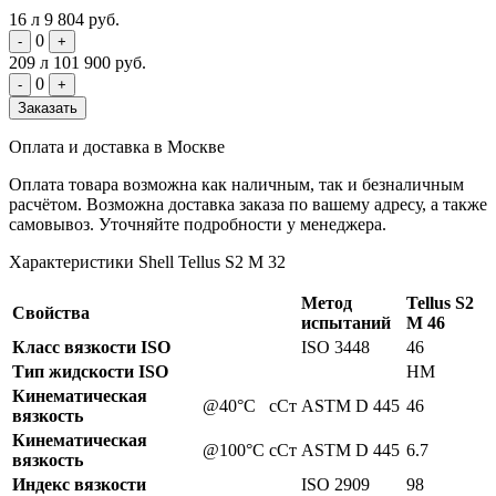
16 л
9 804 руб.
0
-
+
209 л
101 900 руб.
0
-
+
Заказать
Оплата и доставка в Москве
Оплата товара возможна как наличным, так и безналичным
расчётом. Возможна доставка заказа по вашему адресу, а также
самовывоз. Уточняйте подробности у менеджера.
Характеристики Shell Tellus S2 M 32
Метод
Tellus S2
Свойства
испытаний
M 46
Класс вязкости ISO
ISO 3448
46
Тип жидскости ISO
HM
Кинематическая
@40°C
сСт
ASTM D 445
46
вязкость
Кинематическая
@100°C
сСт
ASTM D 445
6.7
вязкость
Индекс вязкости
ISO 2909
98