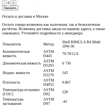
0
-
+
Заказать
Оплата и доставка в Москве
Оплата товара возможна как наличным, так и безналичным
расчётом. Возможна доставка заказа по вашему адресу, а также
самовывоз. Уточняйте подробности у менеджера.
Shell RIMULA R4 Multi
Показатель
Метод
10W-30
Кинематическая
ASTM
79.78/12.0
вязкость
D445
ASTM
Динамическая вязкость
6 730
D5293
ASTM
Индекс вязкости
145
D2270
ASTM
Плотность
0.867
D4052
Температура вспышки
ASTM
228
(СОС)
D92
Температура
ASTM
-42
застывания
D97